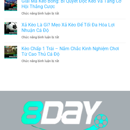
Giải Mã Kèo Bóng: Bí Quyết Đọc Kèo Và Tăng Cơ
Theo
Khủng
Góc
4
Hội Thắng Cược
–
Bí
Chức năng bình luận bị tắt
ở
Cách
Quyết
Giải
Đọc
Thắng
Mã
Xả Kèo Là Gì? Mẹo Xả Kèo Để Tối Đa Hóa Lợi
Và
Thưởng
Kèo
Phân
Nhuận Cá Độ
Lớn
Bóng:
Tích
Chức năng bình luận bị tắt
ở
Bí
Chính
Xả
Quyết
Xác
Kèo
Kèo Chấp 1 Trái – Nắm Chắc Kinh Nghiệm Chơi
Đọc
Để
Là
Kèo
Từ Cao Thủ Cá Độ
Dễ
Gì?
Và
Thắng
Chức năng bình luận bị tắt
ở
Mẹo
Tăng
Kèo
Xả
Cơ
Chấp
Kèo
Hội
1
Để
Thắng
Trái
Tối
Cược
–
Đa
Nắm
Hóa
Chắc
Lợi
Kinh
Nhuận
Nghiệm
Cá
Chơi
Độ
Từ
Cao
Thủ