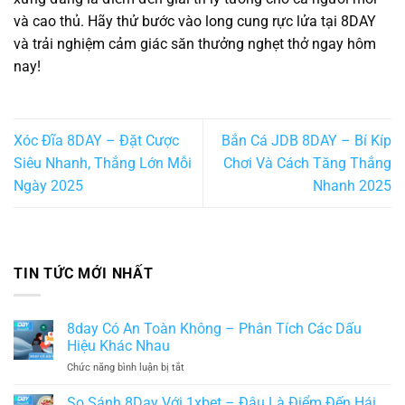
và cao thủ. Hãy thử bước vào long cung rực lửa tại 8DAY
và trải nghiệm cảm giác săn thưởng nghẹt thở ngay hôm
nay!
Xóc Đĩa 8DAY – Đặt Cược
Bắn Cá JDB 8DAY – Bí Kíp
Siêu Nhanh, Thắng Lớn Mỗi
Chơi Và Cách Tăng Thắng
Ngày 2025
Nhanh 2025
TIN TỨC MỚI NHẤT
8day Có An Toàn Không – Phân Tích Các Dấu
Hiệu Khác Nhau
Chức năng bình luận bị tắt
ở
8day
Có
So Sánh 8Day Với 1xbet – Đâu Là Điểm Đến Hái