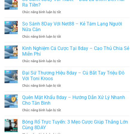
An
Ra Tiền?
Toàn
Chức năng bình luận bị tắt
ở
Không
So
–
Sánh
So Sánh 8Day Với Net88 – Kẻ Tám Lạng Người
Phân
8Day
Tích
Nửa Cân
Với
Các
Chức năng bình luận bị tắt
ở
1xbet
Dấu
So
–
Hiệu
Sánh
Kinh Nghiệm Cá Cược Tại 8day – Cao Thủ Chia Sẻ
Đâu
Khác
8Day
Là
Miễn Phí
Nhau
Với
Điểm
Chức năng bình luận bị tắt
ở
Net88
Đến
Kinh
–
Hái
Nghiệm
Đại Sứ Thương Hiệu 8day – Cú Bắt Tay Triệu Đô
Kẻ
Ra
Cá
Tám
Với Toni Kroos
Tiền?
Cược
Lạng
Chức năng bình luận bị tắt
ở
Tại
Người
Đại
8day
Nửa
Sứ
Quên Mật Khẩu 8day – Hướng Dẫn Xử Lý Nhanh
–
Cân
Thương
Cao
Cho Tân Binh
Hiệu
Thủ
Chức năng bình luận bị tắt
ở
8day
Chia
Quên
–
Sẻ
Mật
Bóng Rổ Trực Tuyến: 3 Mẹo Cược Giúp Thắng Lớn
Cú
Miễn
Khẩu
Bắt
Cùng 8DAY
Phí
8day
Tay