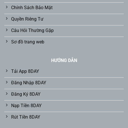
Chính Sách Bảo Mật
Quyền Riêng Tư
Câu Hỏi Thường Gặp
Sơ đồ trang web
HƯỚNG DẪN
Tải App 8DAY
Đăng Nhập 8DAY
Đăng Ký 8DAY
Nạp Tiền 8DAY
Rút Tiền 8DAY