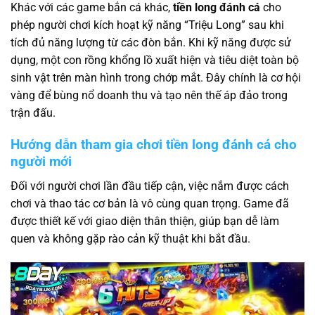
Khác với các game bắn cá khác,
tiền long đánh cá
cho
phép người chơi kích hoạt kỹ năng “Triệu Long” sau khi
tích đủ năng lượng từ các đòn bắn. Khi kỹ năng được sử
dụng, một con rồng khổng lồ xuất hiện và tiêu diệt toàn bộ
sinh vật trên màn hình trong chớp mắt. Đây chính là cơ hội
vàng để bùng nổ doanh thu và tạo nên thế áp đảo trong
trận đấu.
Hướng dẫn tham gia chơi tiền long đánh cá cho
người mới
Đối với người chơi lần đầu tiếp cận, việc nắm được cách
chơi và thao tác cơ bản là vô cùng quan trọng. Game đã
được thiết kế với giao diện thân thiện, giúp bạn dễ làm
quen và không gặp rào cản kỹ thuật khi bắt đầu.