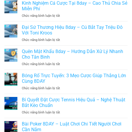
Sánh
Kinh Nghiệm Cá Cược Tại 8day – Cao Thủ Chia Sẻ
Đâu
Khác
8Day
Là
Miễn Phí
Nhau
Với
Điểm
Chức năng bình luận bị tắt
ở
Net88
Đến
Kinh
–
Hái
Nghiệm
Đại Sứ Thương Hiệu 8day – Cú Bắt Tay Triệu Đô
Kẻ
Ra
Cá
Tám
Với Toni Kroos
Tiền?
Cược
Lạng
Chức năng bình luận bị tắt
ở
Tại
Người
Đại
8day
Nửa
Sứ
Quên Mật Khẩu 8day – Hướng Dẫn Xử Lý Nhanh
–
Cân
Thương
Cao
Cho Tân Binh
Hiệu
Thủ
Chức năng bình luận bị tắt
ở
8day
Chia
Quên
–
Sẻ
Mật
Bóng Rổ Trực Tuyến: 3 Mẹo Cược Giúp Thắng Lớn
Cú
Miễn
Khẩu
Bắt
Cùng 8DAY
Phí
8day
Tay
Chức năng bình luận bị tắt
ở
–
Triệu
Bóng
Hướng
Đô
Rổ
Bí Quyết Đặt Cược Tennis Hiệu Quả – Nghệ Thuật
Dẫn
Với
Trực
Xử
Bắt Kèo Chuẩn
Toni
Tuyến:
Lý
Kroos
Chức năng bình luận bị tắt
ở
3
Nhanh
Bí
Mẹo
Cho
Quyết
Bài Poker 8DAY – Luật Chơi Chi Tiết Người Chơi
Cược
Tân
Đặt
Giúp
Cần Nắm
Binh