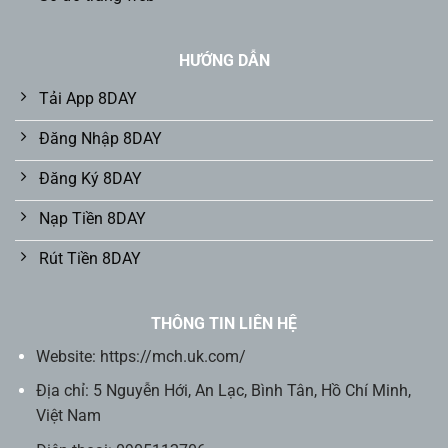
HƯỚNG DẪN
Tải App 8DAY
Đăng Nhập 8DAY
Đăng Ký 8DAY
Nạp Tiền 8DAY
Rút Tiền 8DAY
THÔNG TIN LIÊN HỆ
Website:
https://mch.uk.com/
Địa chỉ: 5 Nguyễn Hới, An Lạc, Bình Tân, Hồ Chí Minh,
Việt Nam