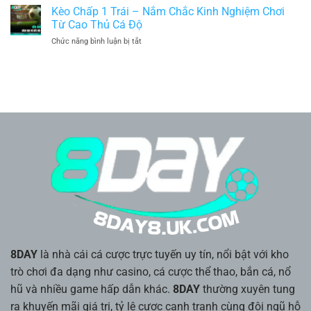
Xác
Kèo
Kèo Chấp 1 Trái – Nắm Chắc Kinh Nghiệm Chơi
Đọc
Để
Là
Kèo
Từ Cao Thủ Cá Độ
Dễ
Gì?
Và
Thắng
Chức năng bình luận bị tắt
ở
Mẹo
Tăng
Kèo
Xả
Cơ
Chấp
Kèo
Hội
1
Để
Thắng
Trái
Tối
Cược
–
Đa
Nắm
Hóa
Chắc
Lợi
Kinh
Nhuận
Nghiệm
Cá
Chơi
Độ
Từ
Cao
Thủ
Cá
Độ
8DAY
là nhà cái cá cược trực tuyến uy tín, nổi bật với kho
trò chơi đa dạng như casino, cá cược thể thao, bắn cá, nổ
hũ và nhiều game hấp dẫn khác.
8DAY
thường xuyên tung
ra khuyến mãi giá trị, tỷ lệ cược cạnh tranh cùng đội ngũ hỗ