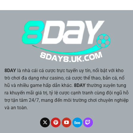
Tối
Cược
–
Đa
Nắm
Hóa
Chắc
Lợi
Kinh
Nhuận
Nghiệm
Cá
Chơi
Độ
Từ
Cao
Thủ
Cá
Độ
8DAY
là nhà cái cá cược trực tuyến uy tín, nổi bật với kho
trò chơi đa dạng như casino, cá cược thể thao, bắn cá, nổ
hũ và nhiều game hấp dẫn khác.
8DAY
thường xuyên tung
ra khuyến mãi giá trị, tỷ lệ cược cạnh tranh cùng đội ngũ hỗ
trợ tận tâm 24/7, mang đến môi trường chơi chuyên nghiệp
và an toàn.