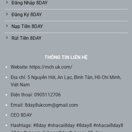
Đăng Nhập 8DAY
Đăng Ký 8DAY
Nạp Tiền 8DAY
Rút Tiền 8DAY
THÔNG TIN LIÊN HỆ
Website:
https://mch.uk.com/
Địa chỉ: 5 Nguyễn Hới, An Lạc, Bình Tân, Hồ Chí Minh,
Việt Nam
Điện thoại: 0905112706
Email:
8day8ukcom@gmail.com
CEO 8DAY
Hashtags: #8day #nhacai8day #8day8 #nhacai8day8