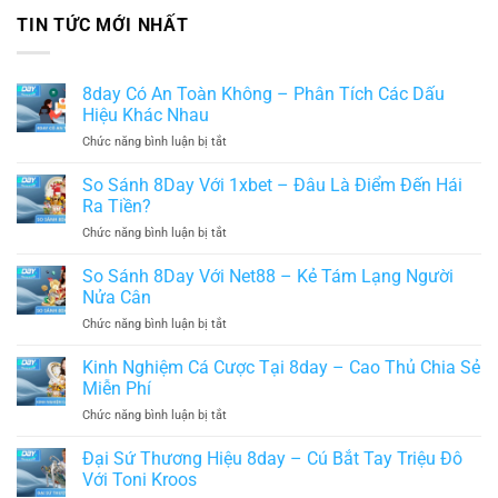
TIN TỨC MỚI NHẤT
8day Có An Toàn Không – Phân Tích Các Dấu
Hiệu Khác Nhau
Chức năng bình luận bị tắt
ở
8day
Có
So Sánh 8Day Với 1xbet – Đâu Là Điểm Đến Hái
An
Ra Tiền?
Toàn
Chức năng bình luận bị tắt
ở
Không
So
–
Sánh
So Sánh 8Day Với Net88 – Kẻ Tám Lạng Người
Phân
8Day
Tích
Nửa Cân
Với
Các
Chức năng bình luận bị tắt
ở
1xbet
Dấu
So
–
Hiệu
Sánh
Kinh Nghiệm Cá Cược Tại 8day – Cao Thủ Chia Sẻ
Đâu
Khác
8Day
Là
Miễn Phí
Nhau
Với
Điểm
Chức năng bình luận bị tắt
ở
Net88
Đến
Kinh
–
Hái
Nghiệm
Đại Sứ Thương Hiệu 8day – Cú Bắt Tay Triệu Đô
Kẻ
Ra
Cá
Tám
Với Toni Kroos
Tiền?
Cược
Lạng