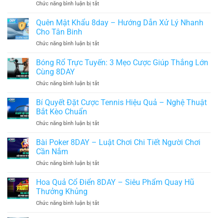
Chức năng bình luận bị tắt
ở
Tại
Người
Đại
8day
Nửa
Sứ
Quên Mật Khẩu 8day – Hướng Dẫn Xử Lý Nhanh
–
Cân
Thương
Cao
Cho Tân Binh
Hiệu
Thủ
Chức năng bình luận bị tắt
ở
8day
Chia
Quên
–
Sẻ
Mật
Bóng Rổ Trực Tuyến: 3 Mẹo Cược Giúp Thắng Lớn
Cú
Miễn
Khẩu
Bắt
Cùng 8DAY
Phí
8day
Tay
Chức năng bình luận bị tắt
ở
–
Triệu
Bóng
Hướng
Đô
Rổ
Bí Quyết Đặt Cược Tennis Hiệu Quả – Nghệ Thuật
Dẫn
Với
Trực
Xử
Bắt Kèo Chuẩn
Toni
Tuyến:
Lý
Kroos
Chức năng bình luận bị tắt
ở
3
Nhanh
Bí
Mẹo
Cho
Quyết
Bài Poker 8DAY – Luật Chơi Chi Tiết Người Chơi
Cược
Tân
Đặt
Giúp
Cần Nắm
Binh
Cược
Thắng
Chức năng bình luận bị tắt
ở
Tennis
Lớn
Bài
Hiệu
Cùng
Poker
Hoa Quả Cổ Điển 8DAY – Siêu Phẩm Quay Hũ
Quả
8DAY
8DAY
–
Thưởng Khủng
–
Nghệ
Chức năng bình luận bị tắt
ở
Luật
Thuật
Hoa
Chơi
Bắt