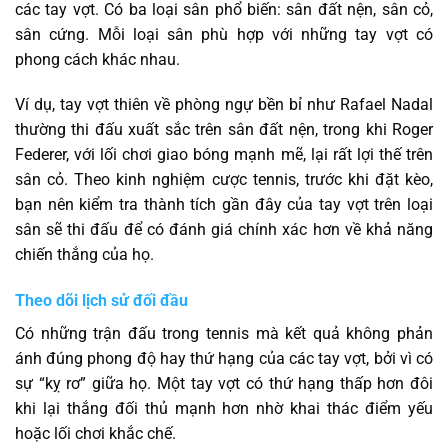
các tay vợt. Có ba loại sân phổ biến: sân đất nện, sân cỏ,
sân cứng. Mỗi loại sân phù hợp với những tay vợt có
phong cách khác nhau.
Ví dụ, tay vợt thiên về phòng ngự bền bỉ như Rafael Nadal
thường thi đấu xuất sắc trên sân đất nện, trong khi Roger
Federer, với lối chơi giao bóng mạnh mẽ, lại rất lợi thế trên
sân cỏ. Theo kinh nghiệm cược tennis, trước khi đặt kèo,
bạn nên kiểm tra thành tích gần đây của tay vợt trên loại
sân sẽ thi đấu để có đánh giá chính xác hơn về khả năng
chiến thắng của họ.
Theo dõi lịch sử đối đầu
Có những trận đấu trong tennis mà kết quả không phản
ánh đúng phong độ hay thứ hạng của các tay vợt, bởi vì có
sự “kỵ rơ” giữa họ. Một tay vợt có thứ hạng thấp hơn đôi
khi lại thắng đối thủ mạnh hơn nhờ khai thác điểm yếu
hoặc lối chơi khắc chế.