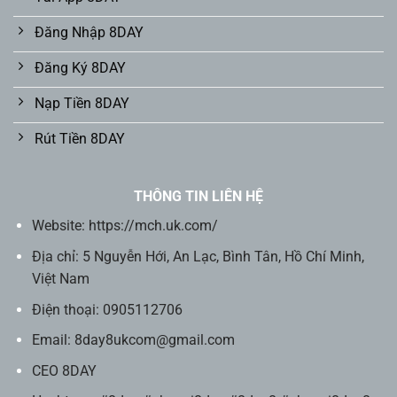
Đăng Nhập 8DAY
Đăng Ký 8DAY
Nạp Tiền 8DAY
Rút Tiền 8DAY
THÔNG TIN LIÊN HỆ
Website:
https://mch.uk.com/
Địa chỉ: 5 Nguyễn Hới, An Lạc, Bình Tân, Hồ Chí Minh,
Việt Nam
Điện thoại: 0905112706
Email:
8day8ukcom@gmail.com
CEO 8DAY