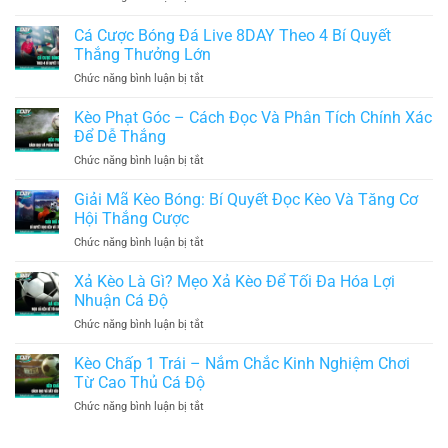
Thuật
Hoa
Chơi
Bắt
Quả
Cá Cược Bóng Đá Live 8DAY Theo 4 Bí Quyết
Chi
Kèo
Cổ
Tiết
Thắng Thưởng Lớn
Chuẩn
Điển
Người
Chức năng bình luận bị tắt
ở
8DAY
Chơi
Cá
–
Cần
Cược
Kèo Phạt Góc – Cách Đọc Và Phân Tích Chính Xác
Siêu
Nắm
Bóng
Phẩm
Để Dễ Thắng
Đá
Quay
Chức năng bình luận bị tắt
ở
Live
Hũ
Kèo
8DAY
Thưởng
Phạt
Giải Mã Kèo Bóng: Bí Quyết Đọc Kèo Và Tăng Cơ
Theo
Khủng
Góc
4
Hội Thắng Cược
–
Bí
Chức năng bình luận bị tắt
ở
Cách
Quyết
Giải
Đọc
Thắng
Mã
Xả Kèo Là Gì? Mẹo Xả Kèo Để Tối Đa Hóa Lợi
Và
Thưởng
Kèo
Phân
Nhuận Cá Độ
Lớn
Bóng:
Tích
Chức năng bình luận bị tắt
ở
Bí
Chính
Xả
Quyết
Xác
Kèo
Kèo Chấp 1 Trái – Nắm Chắc Kinh Nghiệm Chơi
Đọc
Để
Là
Kèo
Từ Cao Thủ Cá Độ
Dễ
Gì?
Và
Thắng
Chức năng bình luận bị tắt
ở
Mẹo
Tăng
Kèo
Xả
Cơ
Chấp
Kèo
Hội