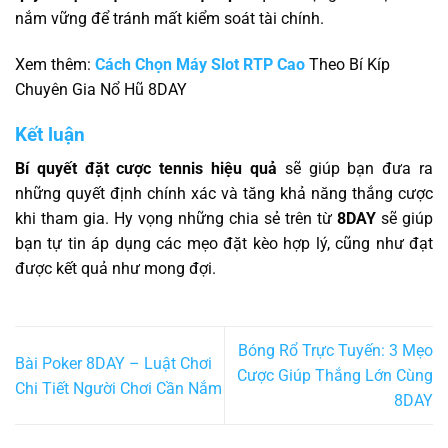
nắm vững để tránh mất kiểm soát tài chính.
Xem thêm:
Cách Chọn Máy Slot RTP Cao
Theo Bí Kíp
Chuyên Gia Nổ Hũ 8DAY
Kết luận
Bí quyết đặt cược tennis hiệu quả
sẽ giúp bạn đưa ra
những quyết định chính xác và tăng khả năng thắng cược
khi tham gia. Hy vọng những chia sẻ trên từ
8DAY
sẽ giúp
bạn tự tin áp dụng các mẹo đặt kèo hợp lý, cũng như đạt
được kết quả như mong đợi.
Bóng Rổ Trực Tuyến: 3 Mẹo
Bài Poker 8DAY – Luật Chơi
Cược Giúp Thắng Lớn Cùng
Chi Tiết Người Chơi Cần Nắm
8DAY