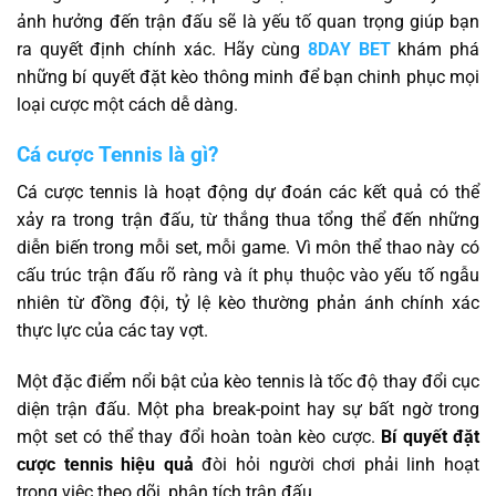
ảnh hưởng đến trận đấu sẽ là yếu tố quan trọng giúp bạn
ra quyết định chính xác. Hãy cùng
8DAY BET
khám phá
những bí quyết đặt kèo thông minh để bạn chinh phục mọi
loại cược một cách dễ dàng.
Cá cược Tennis là gì?
Cá cược tennis là hoạt động dự đoán các kết quả có thể
xảy ra trong trận đấu, từ thắng thua tổng thể đến những
diễn biến trong mỗi set, mỗi game. Vì môn thể thao này có
cấu trúc trận đấu rõ ràng và ít phụ thuộc vào yếu tố ngẫu
nhiên từ đồng đội, tỷ lệ kèo thường phản ánh chính xác
thực lực của các tay vợt.
Một đặc điểm nổi bật của kèo tennis là tốc độ thay đổi cục
diện trận đấu. Một pha break-point hay sự bất ngờ trong
một set có thể thay đổi hoàn toàn kèo cược.
Bí quyết đặt
cược tennis hiệu quả
đòi hỏi người chơi phải linh hoạt
trong việc theo dõi, phân tích trận đấu.