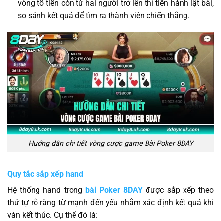
vòng tố tiền còn từ hai người trở lên thì tiến hành lật bài,
so sánh kết quả để tìm ra thành viên chiến thắng.
Hướng dẫn chi tiết vòng cược game Bài Poker 8DAY
Quy tắc sắp xếp hand
Hệ thống hand trong
bài Poker 8DAY
được sắp xếp theo
thứ tự rõ ràng từ mạnh đến yếu nhằm xác định kết quả khi
ván kết thúc. Cụ thể đó là: