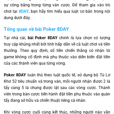
sự công bằng trong từng ván cược. Để tham gia vào trò
chơi tại
8DAY
, bạn hãy tìm hiểu qua luật cơ bản trong nội
dung dưới đây.
Tổng quan về bài Poker 8DAY
Tại nhà cái,
bài Poker 8DAY
chính là lựa chọn có lượng
truy cập khủng nhất bởi tính hấp dẫn về cả luật chơi và tiền
thưởng. Theo quy định, số tiền chiến thắng có nhận từ
game không cố định mà phụ thuộc vào diễn biến đặt tiền
của các thành viên qua từng vòng.
Poker 8DAY
tuân thủ theo luật quốc tế, sử dụng bộ Tú Lơ
Khơ 52 tiêu chuẩn và trong ván, mỗi người nhận được 2 lá
tẩy cùng 5 lá chung được lật sau các vòng cược. Thành
viên trong bàn cược tiến hành đặt tiền phụ thuộc vào quân
tẩy đang sở hữu và chiến thuật riêng cá nhân.
Khi vòng cược cuối cùng kết thúc, những người nào vẫn