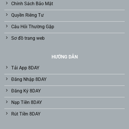
Chính Sách Bảo Mật
Quyền Riêng Tư
Câu Hỏi Thường Gặp
Sơ đồ trang web
HƯỚNG DẪN
Tải App 8DAY
Đăng Nhập 8DAY
Đăng Ký 8DAY
Nạp Tiền 8DAY
Rút Tiền 8DAY