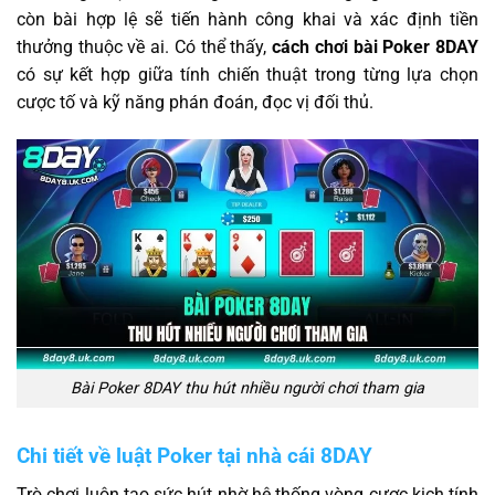
còn bài hợp lệ sẽ tiến hành công khai và xác định tiền
thưởng thuộc về ai. Có thể thấy,
cách chơi bài Poker 8DAY
có sự kết hợp giữa tính chiến thuật trong từng lựa chọn
cược tố và kỹ năng phán đoán, đọc vị đối thủ.
Bài Poker 8DAY thu hút nhiều người chơi tham gia
Chi tiết về luật Poker tại nhà cái 8DAY
Trò chơi luôn tạo sức hút nhờ hệ thống vòng cược kịch tính