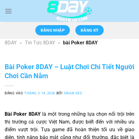
Bỏ
qua
nội
dung
ĐĂNG NHẬP
ĐĂNG KÝ
8DAY
»
Tin Tức 8DAY
»
bài Poker 8DAY
Bài Poker 8DAY – Luật Chơi Chi Tiết Người
Chơi Cần Nắm
ĐĂNG VÀO
THÁNG 3 14, 2026
BỞI
SWAN SEO
Bài Poker 8DAY
là một trong những lựa chọn nổi trội trên
thị trường cá cược Việt Nam, được biết đến với nhiều ưu
điểm vượt trội. Tựa game đã hoàn thiện tối ưu về giao
diện, tính năng bảo mật cũng như đổi thưởng, đặc biệt là