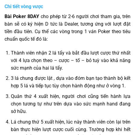
Chi tiết vòng vược
Bài Poker 8DAY
cho phép từ 2-6 người chơi tham gia, trên
bàn sẽ có ký hiện D tức là Dealer, tương ứng với lượt đặt
tiền đầu tiên. Cụ thể các vòng trong 1 ván Poker theo tiêu
chuẩn quốc tế đó là:
Thành viên nhận 2 lá tẩy và bắt đầu lượt cược thứ nhất
với 4 lựa chọn theo – cược – tố – bỏ tuỳ vào khả năng
sức mạnh của hai lá tẩy.
3 lá chung được lật , dựa vào đóm bạn tạo thành bộ kết
hợp 5 lá và tiếp tục tùy chọn hành động như ở vòng 1.
Quân thứ 4 xuất hiện, người chơi cũng tiến hành lựa
chọn tương tự như trên dựa vào sức mạnh hand đang
sở hữu.
Lá chung thứ 5 xuất hiện, lúc này thành viên còn lại trên
bàn thực hiện lượt cược cuối cùng. Trường hợp khi hết